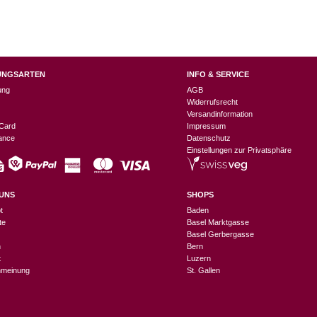
UNGSARTEN
INFO & SERVICE
ung
AGB
Widerrufsrecht
Versandinformation
Card
Impressum
nance
Datenschutz
Einstellungen zur Privatsphäre
UNS
SHOPS
t
Baden
te
Basel Marktgasse
Basel Gerbergasse
n
Bern
t
Luzern
meinung
St. Gallen