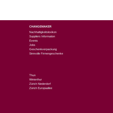
CHANGEMAKER
Nachhaltigkeitslexikon
Suppliers Information
Events
Jobs
Geschenkverpackung
Sinnvolle Firmengeschenke
Thun
Winterthur
Zürich Niederdorf
Zürich Europaallee