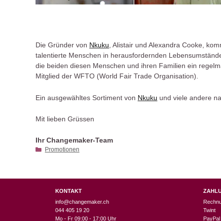
Die Gründer von
Nkuku
, Alistair und Alexandra Cooke, kom
talentierte Menschen in herausfordernden Lebensumständen
die beiden diesen Menschen und ihren Familien ein regel
Mitglied der WFTO (World Fair Trade Organisation).
Ein ausgewähltes Sortiment von
Nkuku
und viele andere na
Mit lieben Grüssen
Ihr Changemaker-Team
Kategorien
Promotionen
KONTAKT
ZAHL
info@changemaker.ch
Rechn
044 405 19 20
Twint
Mo - Fr 09:00 - 17:00 Uhr
PayPal