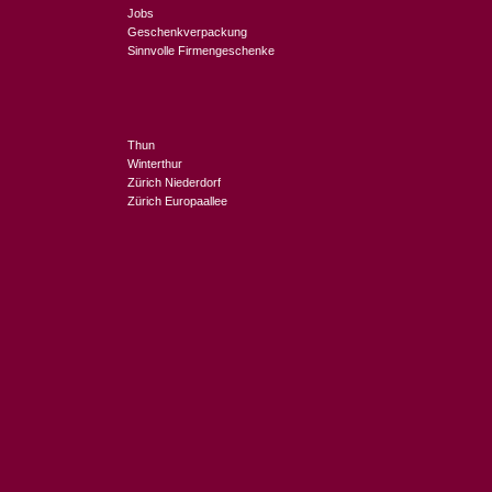
Jobs
Geschenkverpackung
Sinnvolle Firmengeschenke
Thun
Winterthur
Zürich Niederdorf
Zürich Europaallee