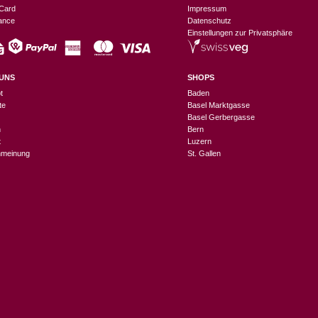
Card
Impressum
nance
Datenschutz
Einstellungen zur Privatsphäre
UNS
SHOPS
t
Baden
te
Basel Marktgasse
Basel Gerbergasse
n
Bern
t
Luzern
meinung
St. Gallen