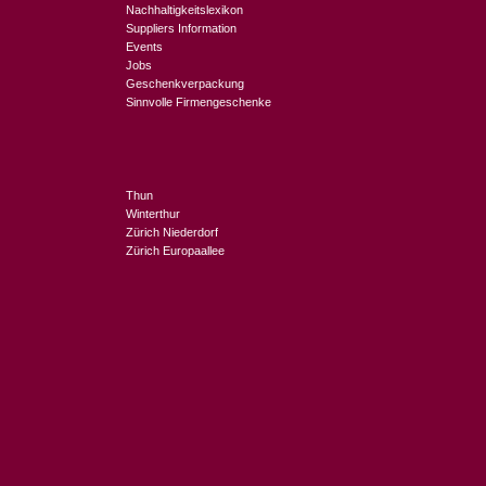
Nachhaltigkeitslexikon
Suppliers Information
Events
Jobs
Geschenkverpackung
Sinnvolle Firmengeschenke
Thun
Winterthur
Zürich Niederdorf
Zürich Europaallee