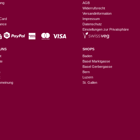
ung
AGB
Widerrufsrecht
Versandinformation
Card
Impressum
nance
Datenschutz
Einstellungen zur Privatsphäre
UNS
SHOPS
t
Baden
te
Basel Marktgasse
Basel Gerbergasse
n
Bern
t
Luzern
meinung
St. Gallen