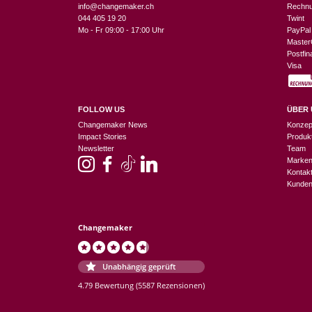
info@changemaker.ch
Rechn
044 405 19 20
Twint
Mo - Fr 09:00 - 17:00 Uhr
PayPal
Master
Postfi
Visa
FOLLOW US
ÜBER 
Changemaker News
Konzep
Impact Stories
Produk
Newsletter
Team
Marke
Kontak
Kunden
Changemaker
Unabhängig geprüft
4.79 Bewertung
(5587 Rezensionen)