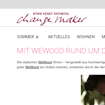
Zum
Inhalt
springen
SOMMER ☀️
AKTUELLES
WOHNEN
M
MIT WEWOOD RUND UM D
Die stylischen
WeWood
Uhren – hergestellt aus hochwerti
jeder
WeWood
ein Unikat machen, entstehen durch die Ver