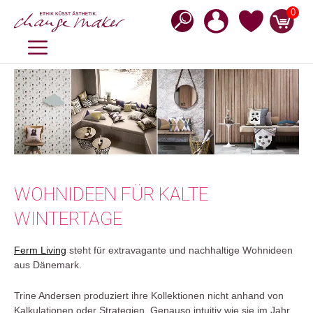
Zum
0
Inhalt
springen
MENÜ
WOHNIDEEN FÜR KALTE
WINTERTAGE
Ferm Living
steht für extravagante und nachhaltige Wohnideen
aus Dänemark.
Trine Andersen produziert ihre Kollektionen nicht anhand von
Kalkulationen oder Strategien. Genauso intuitiv wie sie im Jahr