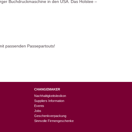
berger Buchdruckmaschine in den USA. Das Holstee –
it passenden Passepartouts!
CHANGEMAKER
Nachhaltigkeitslexikon
Suppliers Information
Events
Jobs
Geschenkverpackung
Sinnvolle Firmengeschenke