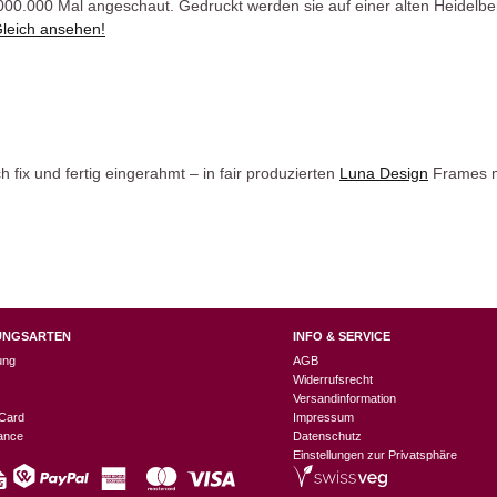
0.000.000 Mal angeschaut. Gedruckt werden sie auf einer alten Heidel
leich ansehen!
 fix und fertig eingerahmt – in fair produzierten
Luna Design
Frames m
UNGSARTEN
INFO & SERVICE
ung
AGB
Widerrufsrecht
Versandinformation
Card
Impressum
nance
Datenschutz
Einstellungen zur Privatsphäre