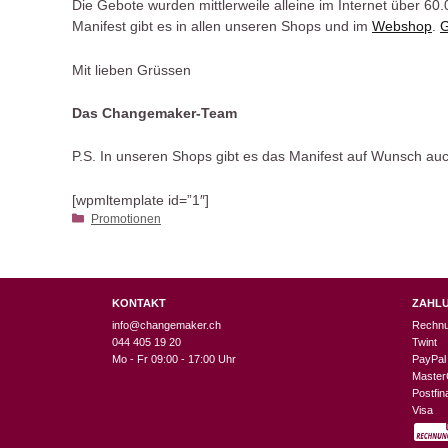
Die Gebote wurden mittlerweile alleine im Internet über 6
Manifest gibt es in allen unseren Shops und im
Webshop
.
G
Mit lieben Grüssen
Das Changemaker-Team
P.S. In unseren Shops gibt es das Manifest auf Wunsch auch
[wpmltemplate id=”1″]
Kategorien
Promotionen
KONTAKT
ZAHL
info@changemaker.ch
Rechn
044 405 19 20
Twint
Mo - Fr 09:00 - 17:00 Uhr
PayPal
Master
Postfi
Visa