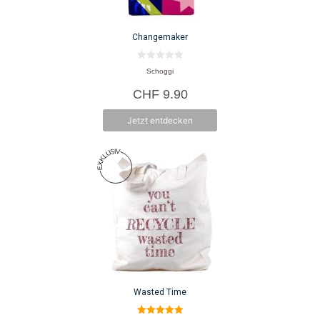
Changemaker
0
Schoggi
v
o
CHF
9.90
n
5
Jetzt entdecken
Wasted Time