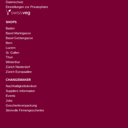
Datenschutz
Einstellungen zur Privatsphäre
SHOPS
Baden
Basel Marktgasse
Basel Gerbergasse
Bern
Luzern
St. Gallen
Thun
Winterthur
Zürich Niederdorf
Zürich Europaallee
CHANGEMAKER
Nachhaltigkeitslexikon
Suppliers Information
Events
Jobs
Geschenkverpackung
Sinnvolle Firmengeschenke