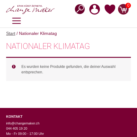
Zum
0
Inhalt
springen
MENÜ
Start
/ Nationaler Klimatag
NATIONALER KLIMATAG
Es wurden keine Produkte gefunden, die deiner Auswahl
entsprechen.
KONTAKT
info@changemaker.ch
044 405 19 20
Mo - Fr 09:00 - 17:00 Uhr