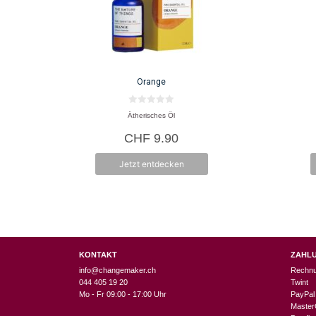
Orange
0
Ätherisches Öl
v
o
CHF
9.90
n
5
Jetzt entdecken
KONTAKT
ZAHL
info@changemaker.ch
Rechn
044 405 19 20
Twint
Mo - Fr 09:00 - 17:00 Uhr
PayPal
Master