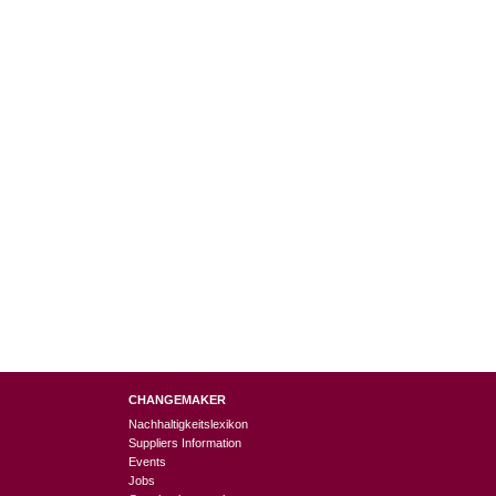
CHANGEMAKER
Nachhaltigkeitslexikon
Suppliers Information
Events
Jobs