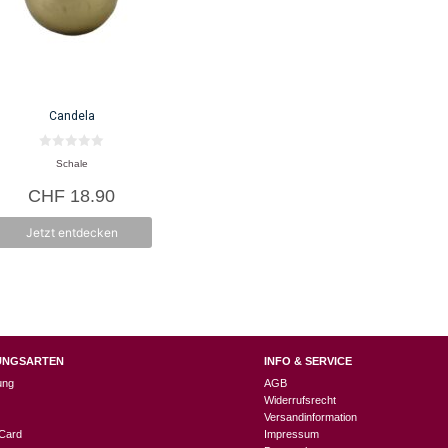
Candela
0
Schale
v
o
CHF
18.90
n
5
Jetzt entdecken
UNGSARTEN
INFO & SERVICE
ung
AGB
Widerrufsrecht
Versandinformation
Card
Impressum