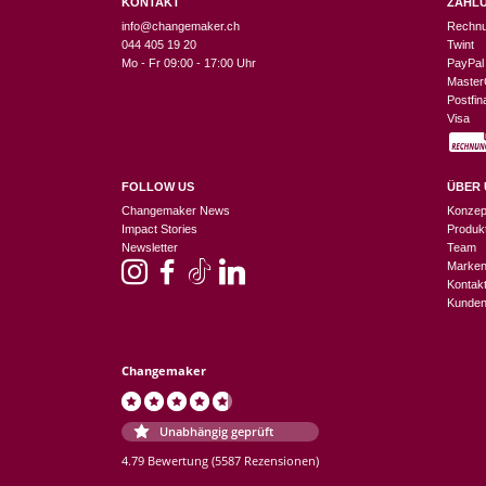
KONTAKT
ZAHL
info@changemaker.ch
Rechn
044 405 19 20
Twint
Mo - Fr 09:00 - 17:00 Uhr
PayPal
Master
Postfi
Visa
FOLLOW US
ÜBER 
Changemaker News
Konzep
Impact Stories
Produk
Newsletter
Team
Marke
Kontak
Kunden
Changemaker
Unabhängig geprüft
4.79 Bewertung
(5587 Rezensionen)