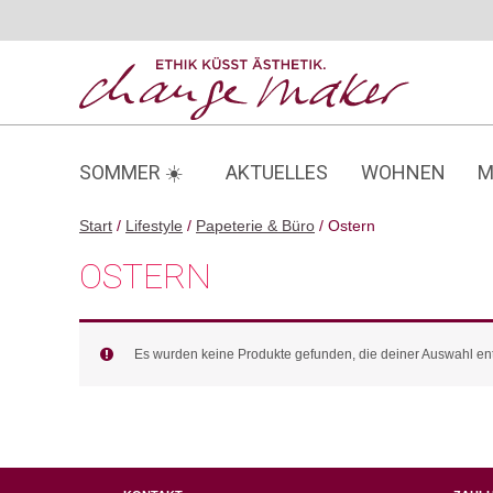
Zum
Inhalt
springen
SOMMER ☀️
AKTUELLES
WOHNEN
M
Start
/
Lifestyle
/
Papeterie & Büro
/ Ostern
OSTERN
Es wurden keine Produkte gefunden, die deiner Auswahl en