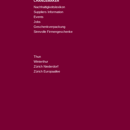
CHANGEMAKER
Nachhaltigkeitslexikon
Suppliers Information
Events
Jobs
Geschenkverpackung
Sinnvolle Firmengeschenke
Thun
Winterthur
Zürich Niederdorf
Zürich Europaallee