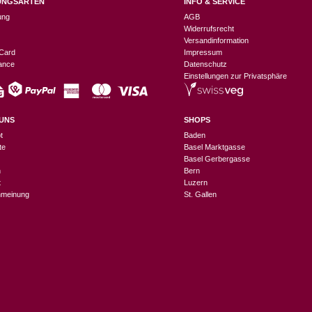
UNGSARTEN
INFO & SERVICE
ung
AGB
Widerrufsrecht
Versandinformation
Card
Impressum
nance
Datenschutz
Einstellungen zur Privatsphäre
UNS
SHOPS
t
Baden
te
Basel Marktgasse
Basel Gerbergasse
n
Bern
t
Luzern
meinung
St. Gallen