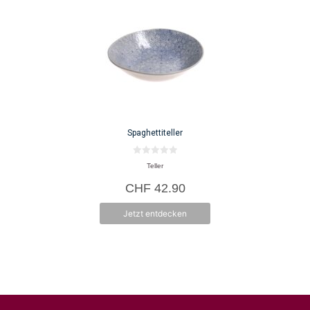
Spaghettiteller
0
Teller
v
o
CHF
42.90
n
5
Jetzt entdecken