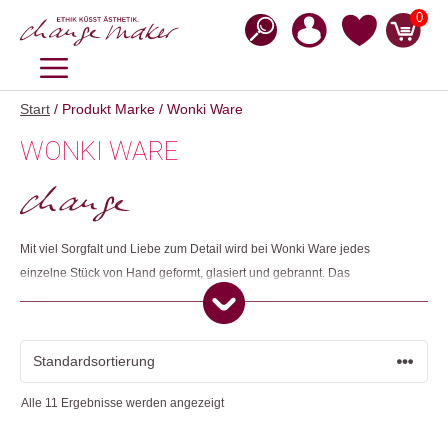
Zum
0
Inhalt
springen
MENÜ
Start
/ Produkt Marke / Wonki Ware
WONKI WARE
Mit viel Sorgfalt und Liebe zum Detail wird bei Wonki Ware jedes
einzelne Stück von Hand geformt, glasiert und gebrannt. Das
Rohmaterial stammt aus einem alten, natürlichen Tonvorkommen in
Südafrika. Um Arbeitsplätze für ungelernte Arbeitskräfte aus
benachteiligten Verhältnissen zu schaffen, entwickelte Wonki Ware eine
Methode, welche die Herstellung von formschöner Keramik auch ohne
Vorkenntnisse möglich machte. Das Wonki Ware Geschirr ist
Alle 11 Ergebnisse werden angezeigt
spülmaschinenfest.