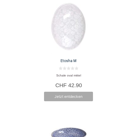
Etosha M
0
Schale oval mittel
v
o
CHF
42.90
n
5
Jetzt entdecken