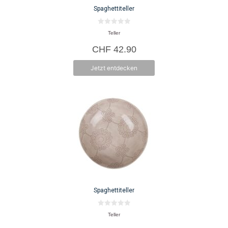
Spaghettiteller
0
Teller
v
o
CHF
42.90
n
5
Jetzt entdecken
Spaghettiteller
0
Teller
v
o