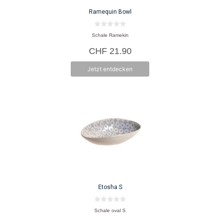
Ramequin Bowl
0
Schale Ramekin
v
o
CHF
21.90
n
5
Jetzt entdecken
Etosha S
0
Schale oval S
v
o