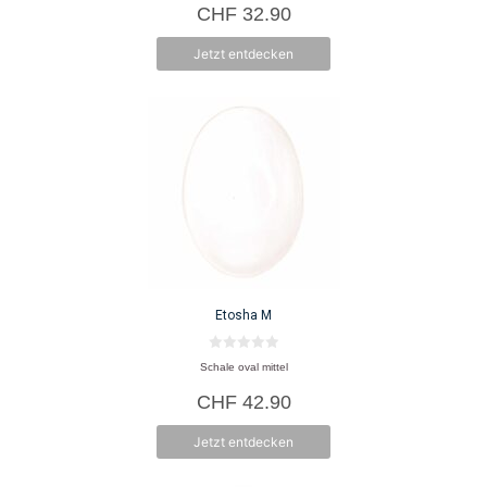
CHF
32.90
n
5
Jetzt entdecken
Etosha M
0
Schale oval mittel
v
o
CHF
42.90
n
5
Jetzt entdecken