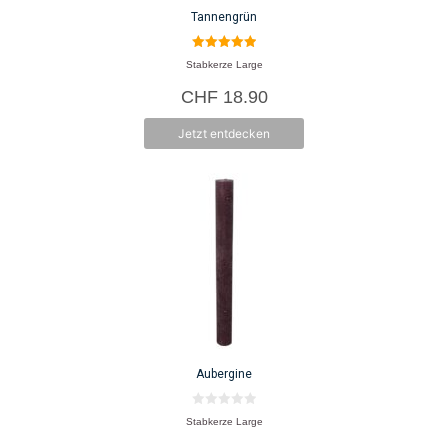
Tannengrün
5.00
Stabkerze Large
von 5
CHF
18.90
Jetzt entdecken
Aubergine
0
Stabkerze Large
v
o