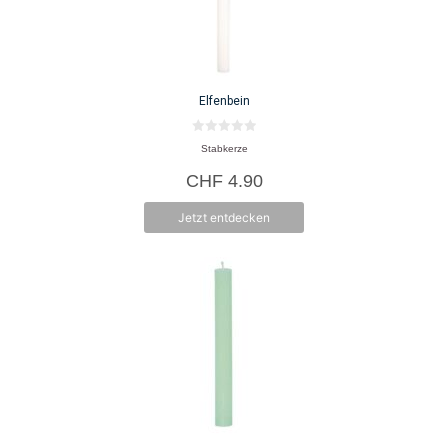
Elfenbein
0
Stabkerze
v
o
CHF
4.90
n
5
Jetzt entdecken