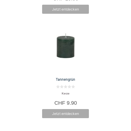
5
Jetzt entdecken
Tannengrün
0
Kerze
v
o
CHF
9.90
n
5
Jetzt entdecken