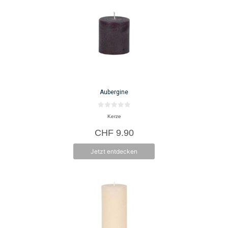
Aubergine
0
Kerze
v
o
CHF
9.90
n
5
Jetzt entdecken