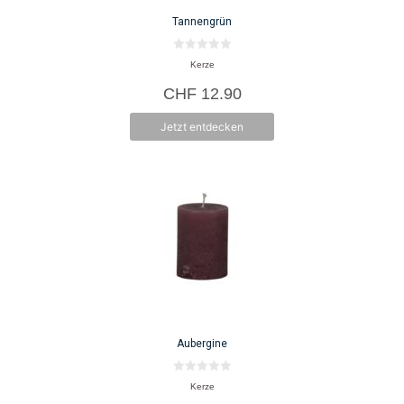
Tannengrün
0
Kerze
v
o
CHF
12.90
n
5
Jetzt entdecken
Aubergine
0
Kerze
v
o