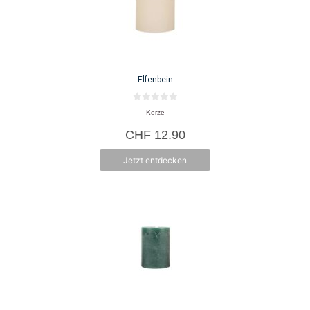
Elfenbein
0
Kerze
v
o
CHF
12.90
n
5
Jetzt entdecken