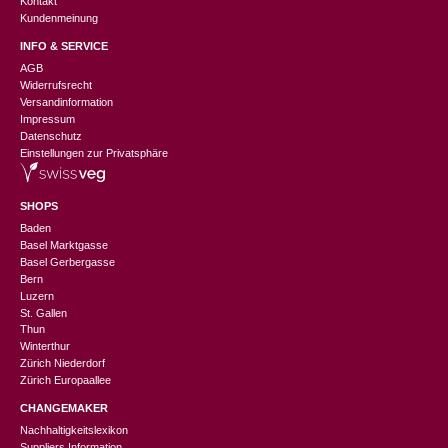
Kontakt
Kundenmeinung
INFO & SERVICE
AGB
Widerrufsrecht
Versandinformation
Impressum
Datenschutz
Einstellungen zur Privatsphäre
SHOPS
Baden
Basel Marktgasse
Basel Gerbergasse
Bern
Luzern
St. Gallen
Thun
Winterthur
Zürich Niederdorf
Zürich Europaallee
CHANGEMAKER
Nachhaltigkeitslexikon
Suppliers Information