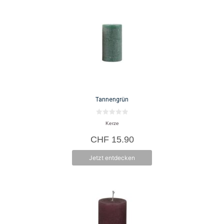
Tannengrün
0
Kerze
v
o
CHF
15.90
n
5
Jetzt entdecken