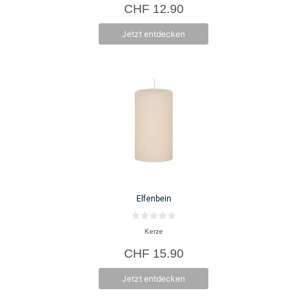
CHF
12.90
n
5
Jetzt entdecken
Elfenbein
0
Kerze
v
o
CHF
15.90
n
5
Jetzt entdecken