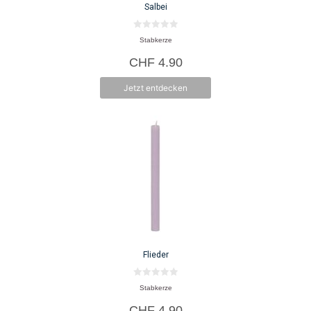
Salbei
0
Stabkerze
v
o
CHF
4.90
n
5
Jetzt entdecken
Flieder
0
Stabkerze
v
o
CHF
4.90
n