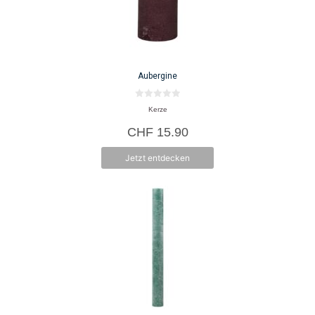
Aubergine
0
Kerze
v
o
CHF
15.90
n
5
Jetzt entdecken