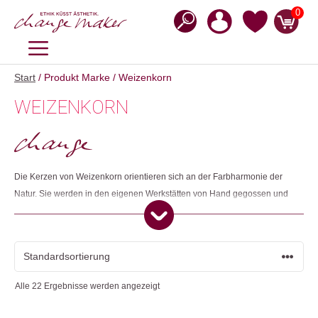
Zum
0
Inhalt
springen
MENÜ
Start
/ Produkt Marke / Weizenkorn
WEIZENKORN
Die Kerzen von Weizenkorn orientieren sich an der Farbharmonie der
Natur. Sie werden in den eigenen Werkstätten von Hand gegossen und
sind vollständig durchgefärbt. Die besondere Wachsmischung aus
hochwertigen Paraffinen, das gleichmässige Abbrennen und die
leuchtenden Farben machen die Weizenkorn-Kerze zu einem
überzeugenden Qualitätsprodukt.
Alle 22 Ergebnisse werden angezeigt