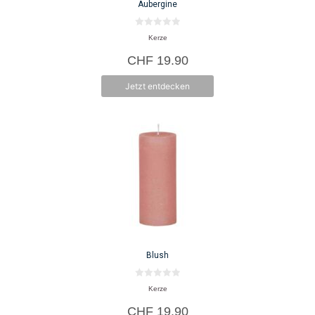
Aubergine
0
Kerze
v
o
CHF
19.90
n
5
Jetzt entdecken
Blush
0
Kerze
v
o
CHF
19.90
n