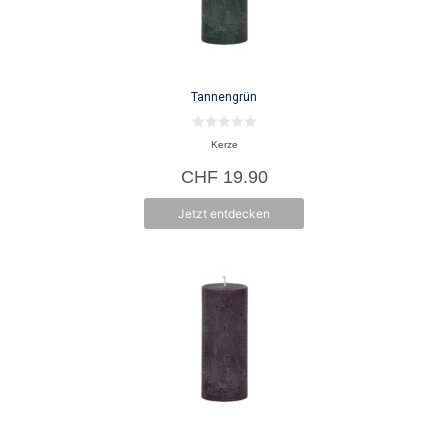
Tannengrün
0
Kerze
v
o
CHF
19.90
n
5
Jetzt entdecken