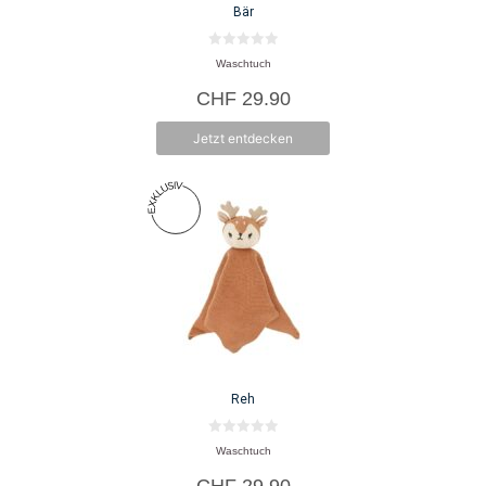
Bär
0
Waschtuch
v
o
CHF
29.90
n
5
Jetzt entdecken
Reh
0
Waschtuch
v
o
CHF
29.90
n