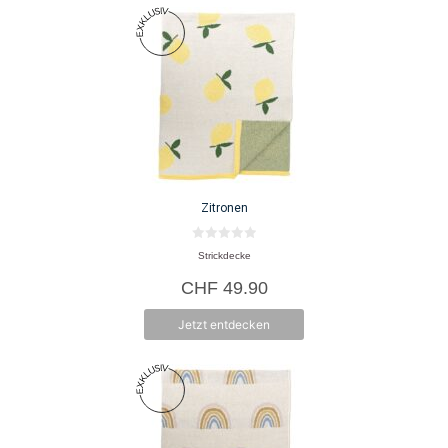
Zitronen
0
Strickdecke
v
o
CHF
49.90
n
5
Jetzt entdecken