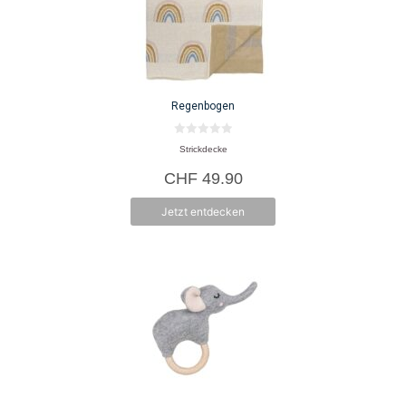
Regenbogen
0
Strickdecke
v
o
CHF
49.90
n
5
Jetzt entdecken