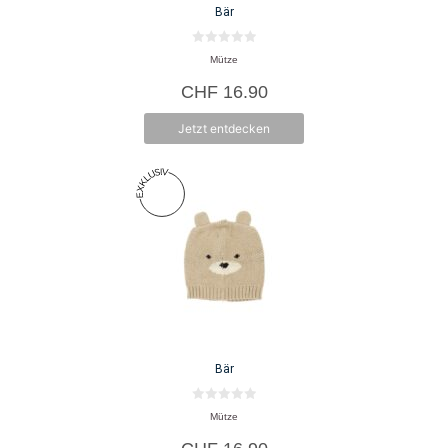
Bär
0
Mütze
v
o
CHF
16.90
n
5
Jetzt entdecken
Bär
0
Mütze
v
o
n