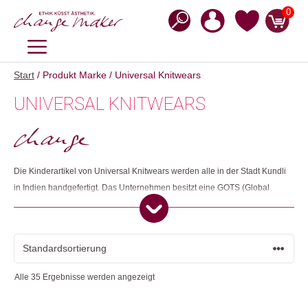
Zum
0
Inhalt
springen
MENÜ
Start
/ Produkt Marke / Universal Knitwears
UNIVERSAL KNITWEARS
Die Kinderartikel von Universal Knitwears werden alle in der Stadt Kundli
in Indien handgefertigt. Das Unternehmen besitzt eine GOTS (Global
Organic Textile Standard) Zertifizierung. Neben dem Anbau der Rohstoffe
deckt der GOTS auch alle weiteren Schritte der Verarbeitung, der
Herstellung und des Handels von Bio-Textilien ab. Sämtliche Bereiche
müssen nach strengen ökologischen und sozialen Kriterien zertifiziert
sein, damit das Endprodukt das GOTS-Siegel tragen darf.
Alle 35 Ergebnisse werden angezeigt