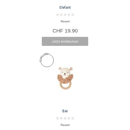
Elefant
0
Rassel
v
o
CHF
19.90
n
5
Jetzt entdecken
Bär
0
Rassel
v