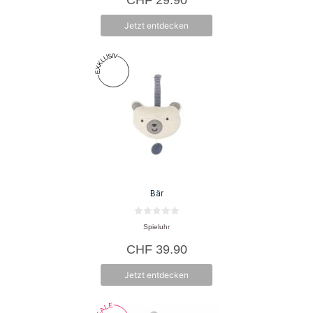
5
Jetzt entdecken
Bär
0
Spieluhr
v
o
CHF
39.90
n
5
Jetzt entdecken