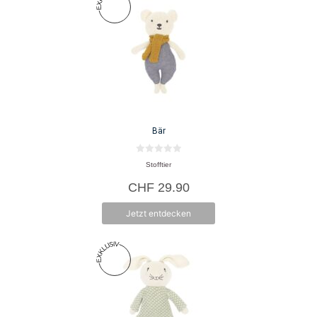
Bär
0
Stofftier
v
o
CHF
29.90
n
5
Jetzt entdecken