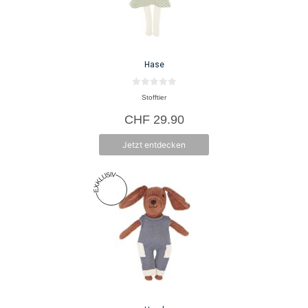
Hase
0
Stofftier
v
o
CHF
29.90
n
5
Jetzt entdecken