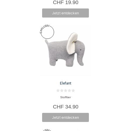
CHF
19.90
n
5
Jetzt entdecken
Elefant
0
Stofftier
v
o
CHF
34.90
n
5
Jetzt entdecken