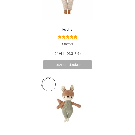
Fuchs
5.00
Stofftier
von 5
CHF
34.90
Jetzt entdecken