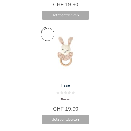
o
CHF
19.90
n
5
Jetzt entdecken
Hase
0
Rassel
v
o
CHF
19.90
n
5
Jetzt entdecken