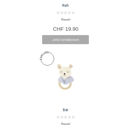
Reh
0
Rassel
v
o
CHF
19.90
n
5
Jetzt entdecken
Bär
0
Rassel
v
o