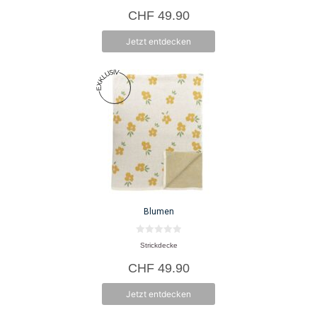
CHF
49.90
Jetzt entdecken
Blumen
0
Strickdecke
v
o
CHF
49.90
n
5
Jetzt entdecken