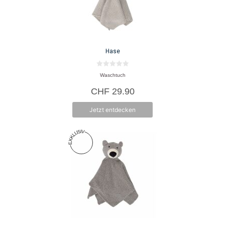
Hase
0
Waschtuch
v
o
CHF
29.90
n
5
Jetzt entdecken