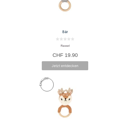
Bär
0
Rassel
v
o
CHF
19.90
n
5
Jetzt entdecken