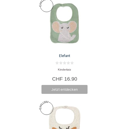
Elefant
0
Kinderlatz
v
o
CHF
16.90
n
5
Jetzt entdecken