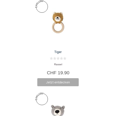
Tiger
0
Rassel
v
o
CHF
19.90
n
5
Jetzt entdecken