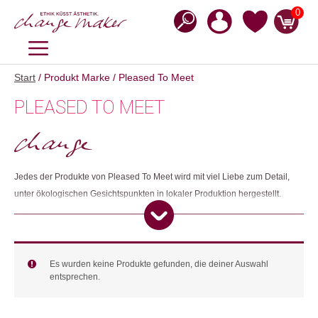
Zum
0
Inhalt
springen
MENÜ
Start
/ Produkt Marke / Pleased To Meet
PLEASED TO MEET
Jedes der Produkte von Pleased To Meet wird mit viel Liebe zum Detail,
unter ökologischen Gesichtspunkten in lokaler Produktion hergestellt.
Dies bedeutet auch, dass sie aufgrund hoher Produktionskosten in einem
fairen Arbeitsumfeld möglicherweise auf ein neues Produkt verzichten
müssen. Obwohl sie diese Tatsache nie wirklich betont hatten, war es von
Anfang an Teil ihres Wertesystems, die Brücke zwischen Design, Qualität,
Es wurden keine Produkte gefunden, die deiner Auswahl
entsprechen.
Umwelt und sozialer Verantwortung zu schlagen.