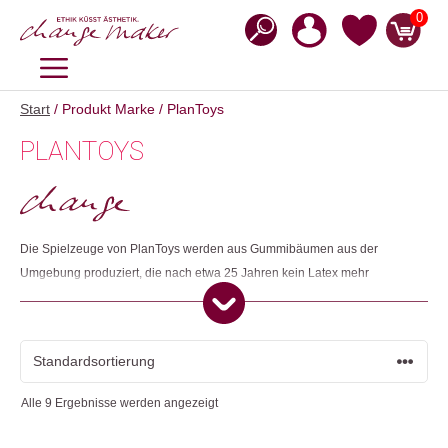
Zum
0
Inhalt
springen
MENÜ
Start
/ Produkt Marke / PlanToys
PLANTOYS
Die Spielzeuge von PlanToys werden aus Gummibäumen aus der
Umgebung produziert, die nach etwa 25 Jahren kein Latex mehr
produzieren und für die Industrie unbrauchbar sind. Die Spielzeuge
werden mit organischer und umweltfreundlicher Farbe bemalt. Überreste
aus der Produktion verwenden sie für ihren Biomass-Generator, der
damit für die ganze Fabrik und umliegende Dörfer Strom erzeugt.
Alle 9 Ergebnisse werden angezeigt