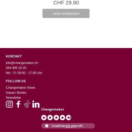
CHF
29.90
n
5
Jetzt entdecken
KONTAKT
info@changemaker.ch
044 405 19 20
Mo - Fr 09:00 - 17:00 Uhr
FOLLOW US
Changemaker News
Impact Stories
Newsletter
Changemaker
Unabhängig geprüft