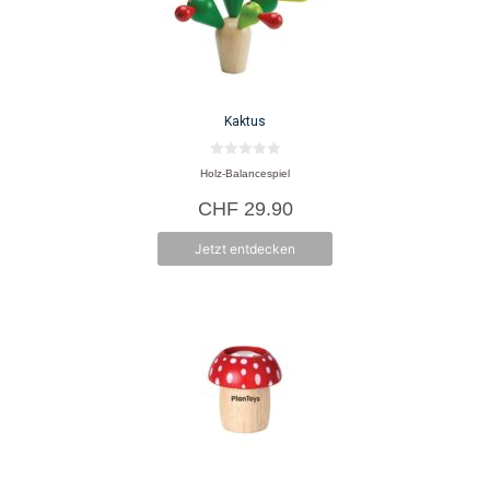
Kaktus
0
Holz-Balancespiel
v
o
CHF
29.90
n
5
Jetzt entdecken