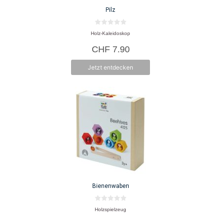
Pilz
0
Holz-Kaleidoskop
v
o
CHF
7.90
n
5
Jetzt entdecken
Bienenwaben
0
Holzspielzeug
v
o