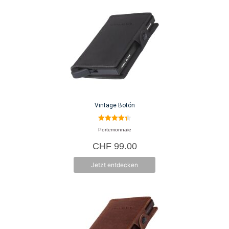
Institutionen in der Schweiz hergestellt.
Die James Dixon GmbH wurde 2019 von André Bucher und Dominik Meier
gegründet. Inspiriert von den Schneidereien der Londoner Savile Row,
werden die Portemonnaies in einem kleinen Team in Rotkreuz in der
Schweiz entwickelt und produziert. James Dixon hat sich zum Ziel gesetzt,
Vintage Botón
zeitlose Klassiker zu entwerfen und zu produzieren, wobei Qualität und Stil
höchste Priorität haben.
4.33
Portemonnaie
von 5
CHF
99.00
Herkunft: Schweiz
Jetzt entdecken
Produkte: Portemonnaies