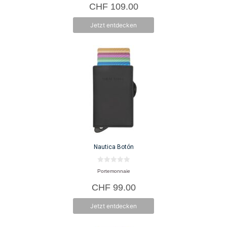
CHF
109.00
Jetzt entdecken
Nautica Botón
0
Portemonnaie
v
o
CHF
99.00
n
5
Jetzt entdecken