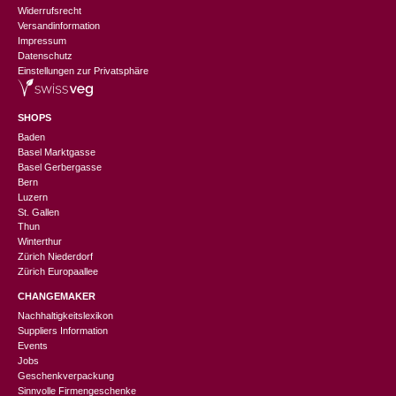
Widerrufsrecht
Versandinformation
Impressum
Datenschutz
Einstellungen zur Privatsphäre
SHOPS
Baden
Basel Marktgasse
Basel Gerbergasse
Bern
Luzern
St. Gallen
Thun
Winterthur
Zürich Niederdorf
Zürich Europaallee
CHANGEMAKER
Nachhaltigkeitslexikon
Suppliers Information
Events
Jobs
Geschenkverpackung
Sinnvolle Firmengeschenke