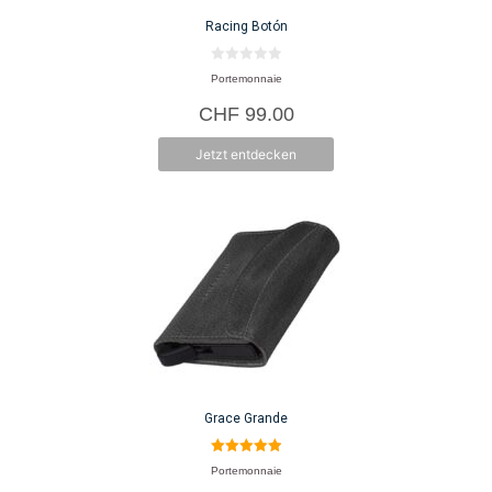
Racing Botón
0
Portemonnaie
v
o
CHF
99.00
n
5
Jetzt entdecken
Grace Grande
5.00
Portemonnaie
von 5