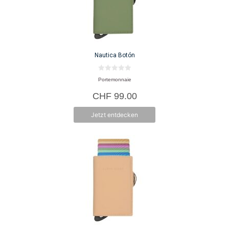
Nautica Botón
0
Portemonnaie
v
o
CHF
99.00
n
5
Jetzt entdecken