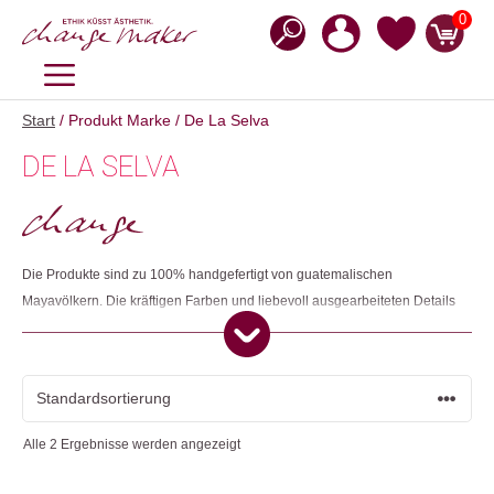
Zum
0
Inhalt
springen
MENÜ
Start
/ Produkt Marke / De La Selva
DE LA SELVA
Die Produkte sind zu 100% handgefertigt von guatemalischen
Mayavölkern. Die kräftigen Farben und liebevoll ausgearbeiteten Details
sind typische Merkmale ihres Handwerks. Jedes der Produkte hat eine
historisch gewachsene Bedeutung und es existiert ein spezifischer
Glaube in ihre Wirkung. De La Selva übernimmt soziale Verantwortung in
der Zusammenarbeit mit den Handwerkenden und versucht, ein Stück
wertvolle Kultur zu schützen.
Alle 2 Ergebnisse werden angezeigt