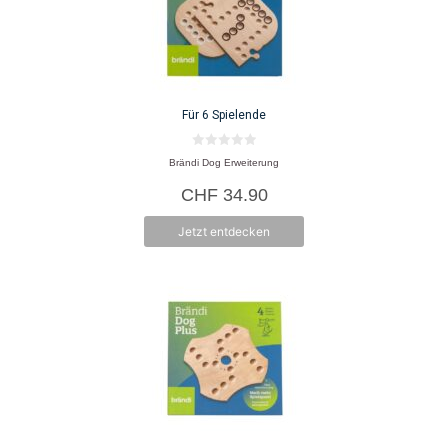
Für 6 Spielende
0
Brändi Dog Erweiterung
v
o
CHF
34.90
n
5
Jetzt entdecken