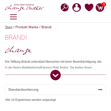
Zum
0
Inhalt
springen
MENÜ
Start
/ Produkt Marke / Brändi
BRÄNDI
Die Stiftung Brändi unterstützt Menschen mit einer Beeinträchtigung, die
in der freien Marktwirtschaft keinen Platz finden. Sie bieten ihnen
geschützte Arbeits- und Ausbildungsplätze sowie organisierte
Wohnmöglichkeiten und Freizeitangebote. So können sie ihr
Selbstwertgefühl und eine weitgehende Unabhängigkeit zurückerlangen.
Alle 10 Ergebnisse werden angezeigt