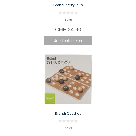
Brändi Yatzy Plus
0
Spiel
v
o
CHF
34.90
n
5
Jetzt entdecken
Brändi Quadros
0
Spiel
v
o