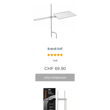
Brändi-Grill
4.80
Grill
von 5
CHF
69.90
Jetzt entdecken