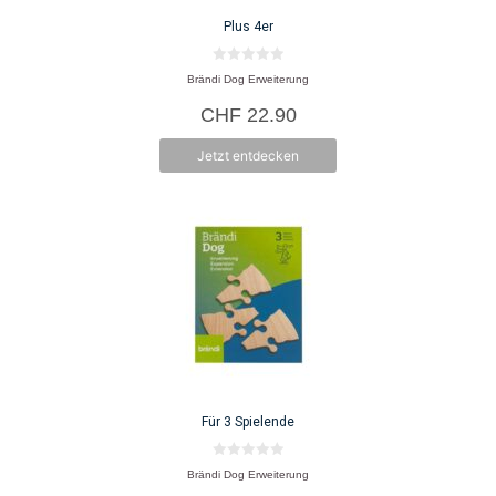
Plus 4er
0
Brändi Dog Erweiterung
v
o
CHF
22.90
n
5
Jetzt entdecken
Für 3 Spielende
0
Brändi Dog Erweiterung
v
o