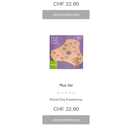
CHF
22.90
n
5
Jetzt entdecken
Plus 3er
0
Brändi Dog Erweiterung
v
o
CHF
22.90
n
5
Jetzt entdecken