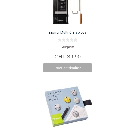
Brändi Multi-Grillspiess
0
Grillspiess
v
o
CHF
39.90
n
5
Jetzt entdecken