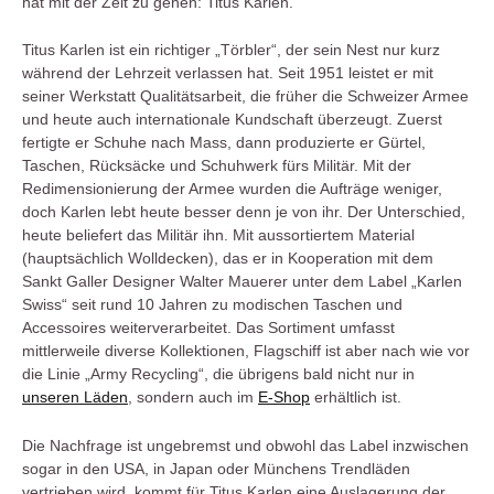
hat mit der Zeit zu gehen: Titus Karlen.
Titus Karlen ist ein richtiger „Törbler“, der sein Nest nur kurz
während der Lehrzeit verlassen hat. Seit 1951 leistet er mit
seiner Werkstatt Qualitätsarbeit, die früher die Schweizer Armee
und heute auch internationale Kundschaft überzeugt. Zuerst
fertigte er Schuhe nach Mass, dann produzierte er Gürtel,
Taschen, Rücksäcke und Schuhwerk fürs Militär. Mit der
Redimensionierung der Armee wurden die Aufträge weniger,
doch Karlen lebt heute besser denn je von ihr. Der Unterschied,
heute beliefert das Militär ihn. Mit aussortiertem Material
(hauptsächlich Wolldecken), das er in Kooperation mit dem
Sankt Galler Designer Walter Mauerer unter dem Label „Karlen
Swiss“ seit rund 10 Jahren zu modischen Taschen und
Accessoires weiterverarbeitet. Das Sortiment umfasst
mittlerweile diverse Kollektionen, Flagschiff ist aber nach wie vor
die Linie „Army Recycling“, die übrigens bald nicht nur in
unseren Läden
, sondern auch im
E-Shop
erhältlich ist.
Die Nachfrage ist ungebremst und obwohl das Label inzwischen
sogar in den USA, in Japan oder Münchens Trendläden
vertrieben wird, kommt für Titus Karlen eine Auslagerung der