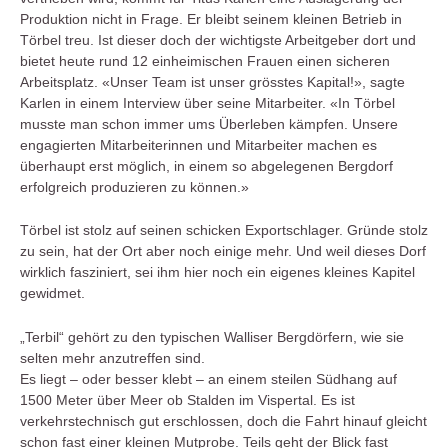
Produktion nicht in Frage. Er bleibt seinem kleinen Betrieb in
Törbel treu. Ist dieser doch der wichtigste Arbeitgeber dort und
bietet heute rund 12 einheimischen Frauen einen sicheren
Arbeitsplatz. «Unser Team ist unser grösstes Kapital!», sagte
Karlen in einem Interview über seine Mitarbeiter. «In Törbel
musste man schon immer ums Überleben kämpfen. Unsere
engagierten Mitarbeiterinnen und Mitarbeiter machen es
überhaupt erst möglich, in einem so abgelegenen Bergdorf
erfolgreich produzieren zu können.»
Törbel ist stolz auf seinen schicken Exportschlager. Gründe stolz
zu sein, hat der Ort aber noch einige mehr. Und weil dieses Dorf
wirklich fasziniert, sei ihm hier noch ein eigenes kleines Kapitel
gewidmet.
„Terbil“ gehört zu den typischen Walliser Bergdörfern, wie sie
selten mehr anzutreffen sind.
Es liegt – oder besser klebt – an einem steilen Südhang auf
1500 Meter über Meer ob Stalden im Vispertal. Es ist
verkehrstechnisch gut erschlossen, doch die Fahrt hinauf gleicht
schon fast einer kleinen Mutprobe. Teils geht der Blick fast