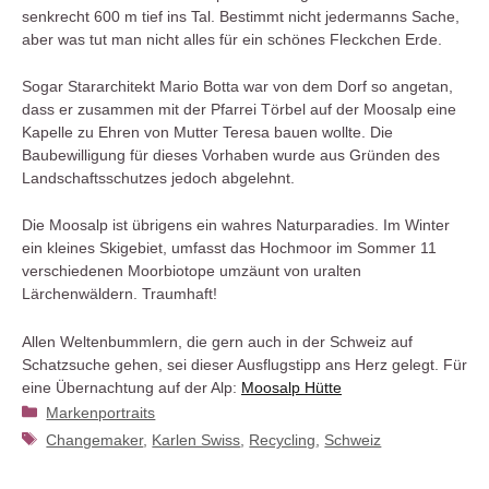
senkrecht 600 m tief ins Tal. Bestimmt nicht jedermanns Sache,
aber was tut man nicht alles für ein schönes Fleckchen Erde.
Sogar Stararchitekt Mario Botta war von dem Dorf so angetan,
dass er zusammen mit der Pfarrei Törbel auf der Moosalp eine
Kapelle zu Ehren von Mutter Teresa bauen wollte. Die
Baubewilligung für dieses Vorhaben wurde aus Gründen des
Landschaftsschutzes jedoch abgelehnt.
Die Moosalp ist übrigens ein wahres Naturparadies. Im Winter
ein kleines Skigebiet, umfasst das Hochmoor im Sommer 11
verschiedenen Moorbiotope umzäunt von uralten
Lärchenwäldern. Traumhaft!
Allen Weltenbummlern, die gern auch in der Schweiz auf
Schatzsuche gehen, sei dieser Ausflugstipp ans Herz gelegt. Für
eine Übernachtung auf der Alp:
Moosalp Hütte
Kategorien
Markenportraits
Schlagwörter
Changemaker
,
Karlen Swiss
,
Recycling
,
Schweiz