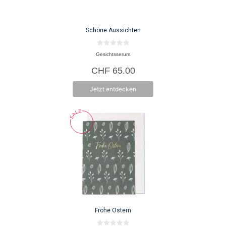
Schöne Aussichten
0
Gesichtsserum
v
o
CHF
65.00
n
5
Jetzt entdecken
Frohe Ostern