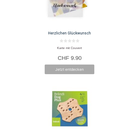
Herzlichen Glückwunsch
0
Karte mit Couvert
v
o
CHF
9.90
n
5
Jetzt entdecken