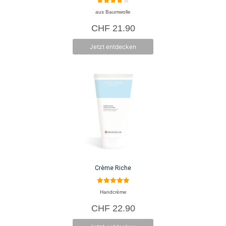
4.00
aus Baumwolle
von 5
CHF
21.90
Jetzt entdecken
Crème Riche
5.00
Handcrème
von 5
CHF
22.90