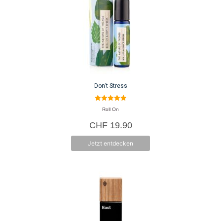
Don’t Stress
5.00
Roll On
von 5
CHF
19.90
Jetzt entdecken