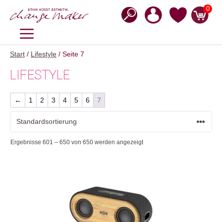
Zum
0
Inhalt
springen
MENÜ
Start
/
Lifestyle
/ Seite 7
LIFESTYLE
←
1
2
3
4
5
6
7
Ergebnisse 601 – 650 von 650 werden angezeigt