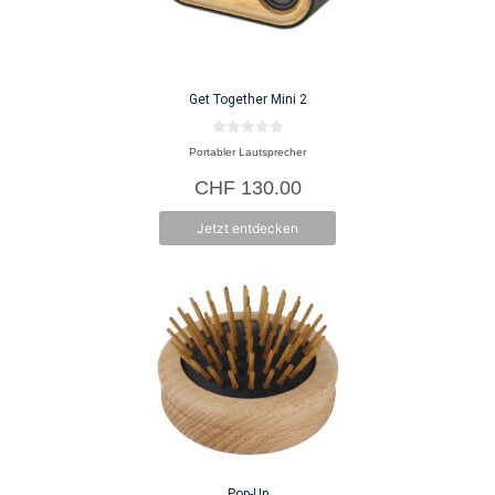
Get Together Mini 2
0
Portabler Lautsprecher
v
o
CHF
130.00
n
5
Jetzt entdecken
Pop-Up