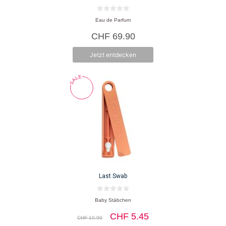
0
Eau de Parfum
v
o
CHF
69.90
n
5
Jetzt entdecken
Last Swab
0
Baby Stäbchen
v
o
Ursprünglicher
Aktueller
CHF
5.45
n
CHF
10.90
5
Preis
Preis