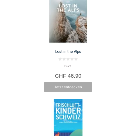
Lost in the Alps
0
Buch
v
o
CHF
46.90
n
5
Jetzt entdecken