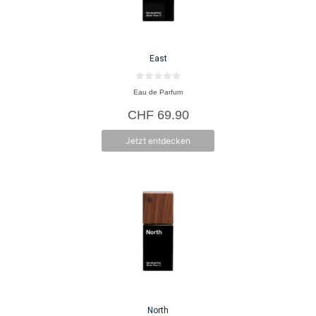
East
0
Eau de Parfum
v
o
CHF
69.90
n
5
Jetzt entdecken
North