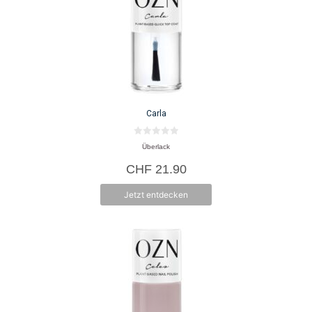
Carla
0
Überlack
v
o
CHF
21.90
n
5
Jetzt entdecken