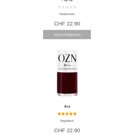
0
Haarbürste
v
o
CHF
22.90
n
5
Jetzt entdecken
Ava
5.00
Nagellack
von 5
CHF
22.90