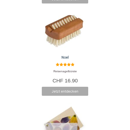
Noel
5.00
Reisenagelbürste
von 5
CHF
16.90
Jetzt entdecken