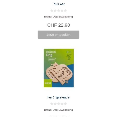
Plus 4er
0
Brändi Dog Erweiterung
v
o
CHF
22.90
n
5
Jetzt entdecken
Für 6 Spielende
0
Brändi Dog Erweiterung
v
o