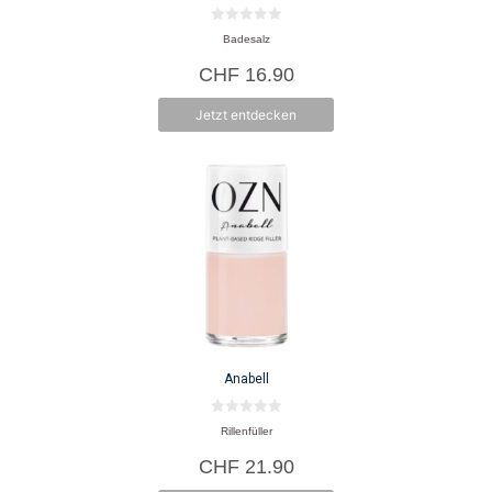
0
Badesalz
v
o
CHF
16.90
n
5
Jetzt entdecken
Anabell
0
Rillenfüller
v
o
CHF
21.90
n
5