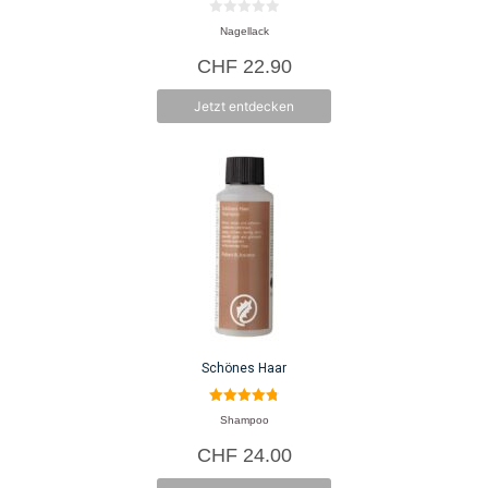
0
Nagellack
v
o
CHF
22.90
n
5
Jetzt entdecken
Schönes Haar
4.83
Shampoo
von 5
CHF
24.00