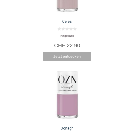
Celes
0
Nagellack
v
o
CHF
22.90
n
5
Jetzt entdecken
Oonagh