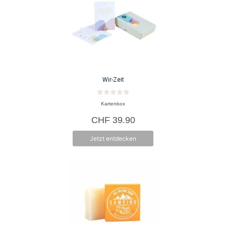
Wir-Zeit
0
Kartenbox
v
o
CHF
39.90
n
5
Jetzt entdecken