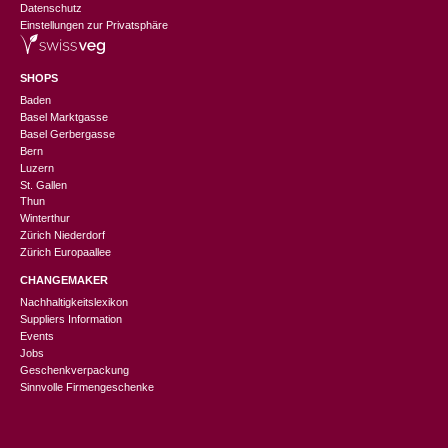
Datenschutz
Einstellungen zur Privatsphäre
SHOPS
Baden
Basel Marktgasse
Basel Gerbergasse
Bern
Luzern
St. Gallen
Thun
Winterthur
Zürich Niederdorf
Zürich Europaallee
CHANGEMAKER
Nachhaltigkeitslexikon
Suppliers Information
Events
Jobs
Geschenkverpackung
Sinnvolle Firmengeschenke
CHF
7.90
In den Warenkorb