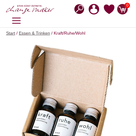
Zum
0
Inhalt
springen
MENÜ
Start
/
Essen & Trinken
/ Kraft/Ruhe/Wohl