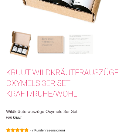
KRUUT WILDKRÄUTERAUSZÜGE
OXYMELS 3ER SET
KRAFT/RUHE/WOHL
Wildkräuterauszüge Oxymels 3er Set
von
kruut
(
7
Kundenrezensionen)