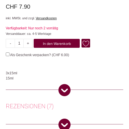
4.86
von 5
CHF
7.90
inkl. MWSt. und zzgl.
Versandkosten
Verfügbarkeit: Nur noch 2 vorrätig
Versanddauer: ca. 4-5 Werktage
-
+
In den Warenkorb
Kraft/Ruhe/Wohl
Menge
Als Geschenk verpacken? (
CHF
6.00
)
3x15ml
15ml
Die Shots werden nach einem alten Verfahren als Oxymel hergestellt.
Oxymel ist eine traditionelle Rezeptur aus rohem Blütenhonig, naturtrübem
Demeter-Apfelessig und einer Auswahl frischer Wildkräuter. Die Tinktur
wird in einem schonenden Verfahren über Wochen gerührt und dabei
REZENSIONEN (7)
niemals erhitzt. So bleiben alle Inhaltsstoffe in Rohkostqualität erhalten. Für
den echten Geschmack der Natur. Einen Esslöffel auf 150ml stilles oder
sprudelndes Wasser geben und geniessen. Perfekt als Kur geeignet.
Verena
(Verifizierter Käufer)
–
25. November