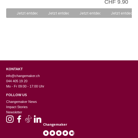
CHF
9.90
o
von 5
n
5
Jetzt entdecken
Jetzt entdecken
Jetzt entdecken
Jetzt entdecke
KONTAKT
info@changemaker.ch
044 405 19 20
Mo - Fr 09:00 - 17:00 Uhr
FOLLOW US
Changemaker News
Impact Stories
Newsletter
Changemaker