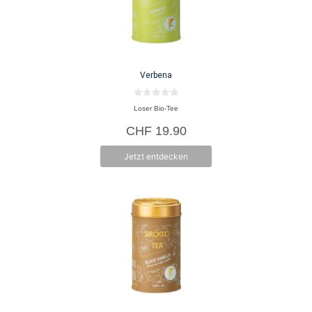
Verbena
0
Loser Bio-Tee
v
o
CHF
19.90
n
5
Jetzt entdecken