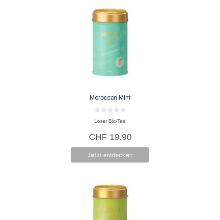
Moroccan Mint
0
Loser Bio-Tee
v
o
CHF
19.90
n
5
Jetzt entdecken