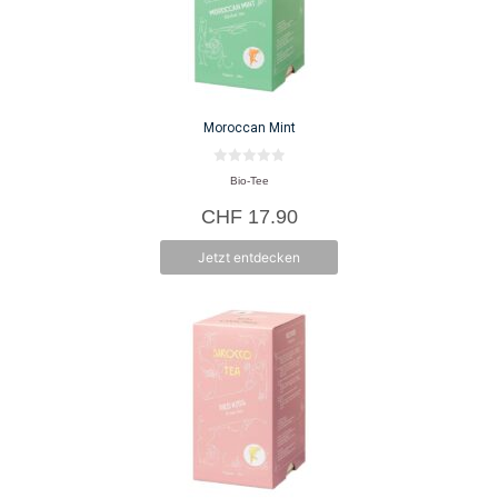
Moroccan Mint
0
Bio-Tee
v
o
CHF
17.90
n
5
Jetzt entdecken