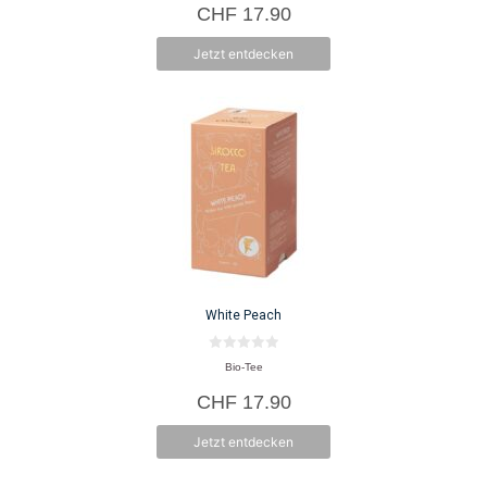
CHF
17.90
n
5
Jetzt entdecken
White Peach
0
Bio-Tee
v
o
CHF
17.90
n
5
Jetzt entdecken