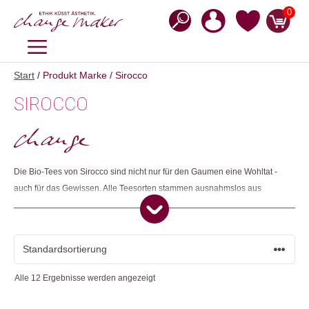
Zum
0
Inhalt
springen
MENÜ
Start
/ Produkt Marke / Sirocco
SIROCCO
Die Bio-Tees von Sirocco sind nicht nur für den Gaumen eine Wohltat -
auch für das Gewissen. Alle Teesorten stammen ausnahmslos aus
kontrolliert biologischem Anbau und sind nach der Schweizer
Bioverordnung zertifiziert. Die edlen Teebeutel sind handgefertigt und
biologisch abbaubar. Sirocco ist Mitglied der gemeinnützigen
Organisation Ethical Tea Partnership, die sich für Nachhaltigkeit und faire
Arbeitsbedingungen im Teehandel einsetzt.
Alle 12 Ergebnisse werden angezeigt