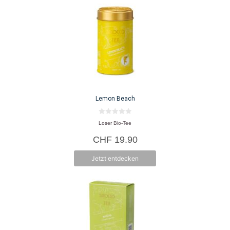
Lemon Beach
0
Loser Bio-Tee
v
o
CHF
19.90
n
5
Jetzt entdecken