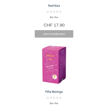
Red Kiss
0
Bio-Tee
v
o
CHF
17.90
n
5
Jetzt entdecken
Piña Moringa
0
Bio-Tee
v
o