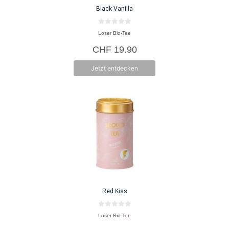
Black Vanilla
0
Loser Bio-Tee
v
o
CHF
19.90
n
5
Jetzt entdecken
Red Kiss
0
Loser Bio-Tee
v
o