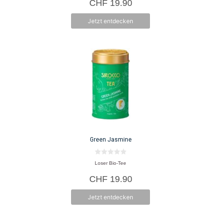
CHF
19.90
n
5
Jetzt entdecken
Green Jasmine
0
Loser Bio-Tee
v
o
CHF
19.90
n
5
Jetzt entdecken