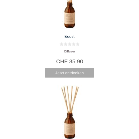
Boost
0
Diffuser
v
o
CHF
35.90
n
5
Jetzt entdecken