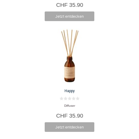
o
CHF
35.90
n
5
Jetzt entdecken
Happy
0
Diffuser
v
o
CHF
35.90
n
5
Jetzt entdecken