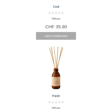
Cool
0
Diffuser
v
o
CHF
35.90
n
5
Jetzt entdecken
Fresh
0
Diffuser
v