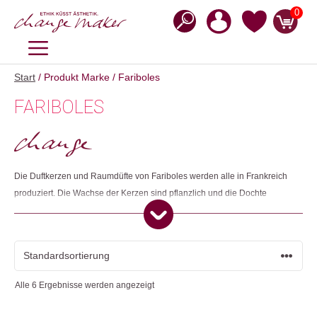
Zum
0
Inhalt
springen
MENÜ
Start
/ Produkt Marke / Fariboles
FARIBOLES
Die Duftkerzen und Raumdüfte von Fariboles werden alle in Frankreich
produziert. Die Wachse der Kerzen sind pflanzlich und die Dochte
bestehen aus reiner Baumwolle. Die Rohstoffe werden so Rohstoffe
ausgewählt, dass die Auswirkungen auf das Ökosystem so gering wie
möglich sind: es werden lokale Lieferanten bevorzugt, um die durch den
Transport verursachte Umweltverschmutzung zu reduzieren. Ausserdem
werden, wann immer möglich, recycelte und recycelbare Verpackungen
Alle 6 Ergebnisse werden angezeigt
verwendet, um die Abfallmenge zu reduzieren.