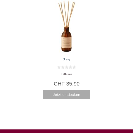
Zen
0
Diffuser
v
o
CHF
35.90
n
5
Jetzt entdecken