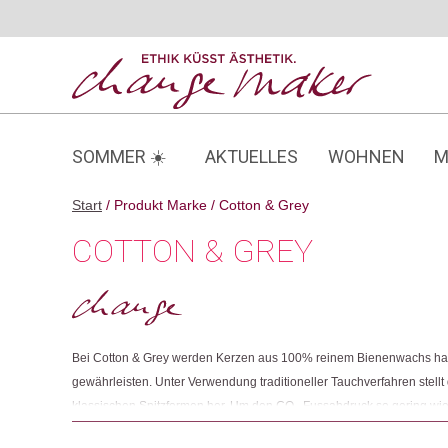
Zum
Inhalt
springen
SOMMER ☀️
AKTUELLES
WOHNEN
M
Start
/ Produkt Marke / Cotton & Grey
COTTON & GREY
Bei Cotton & Grey werden Kerzen aus 100% reinem Bienenwachs hand
gewährleisten. Unter Verwendung traditioneller Tauchverfahren stell
klassischen Spitzformen her. Um den CO
-Fussabdruck so gering wie
2
Materialien, wo immer möglich, von Lieferant*innen in Grossbritann