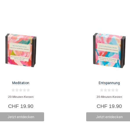
Wohlbefinden wiederzufinden – und sie w
Meditation
Entspannung
0
0
20-Minuten-Kerzen
20-Minuten-Kerzen
v
v
o
o
CHF
19.90
CHF
19.90
n
n
5
5
Jetzt entdecken
Jetzt entdecken