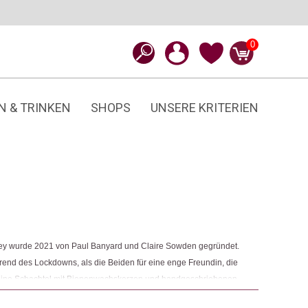
0
N & TRINKEN
SHOPS
UNSERE KRITERIEN
rey wurde 2021 von Paul Banyard und Claire Sowden gegründet.
end des Lockdowns, als die Beiden für eine enge Freundin, die
 kleine Schachtel mit Bienenwachskerzen und handgeschriebenen
s liebevolle Geschenk half ihr, sich zu entspannen und ihr