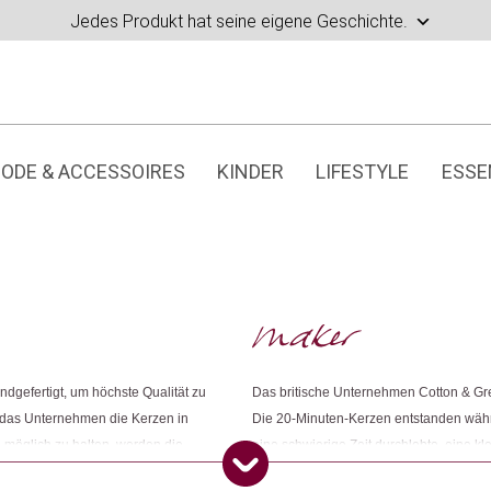
Jedes Produkt hat seine eigene Geschichte.
ODE & ACCESSOIRES
KINDER
LIFESTYLE
ESSE
gefertigt, um höchste Qualität zu
Das britische Unternehmen Cotton & G
t das Unternehmen die Kerzen in
Die 20-Minuten-Kerzen entstanden währ
 möglich zu halten, werden die
eine schwierige Zeit durchlebte, eine
ien bezogen. Für die Verpackungen
Affirmationskarten zusammenstellten. Da