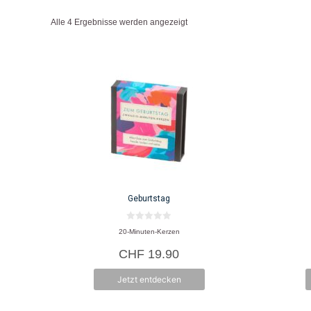
wird FSC-zertifiziertes Recyclingpapier verwendet.
Alle 4 Ergebnisse werden angezeigt
Herkunft: Grossbritannien
Produkte: Kerzen
Geburtstag
0
20-Minuten-Kerzen
v
o
CHF
19.90
n
5
Jetzt entdecken