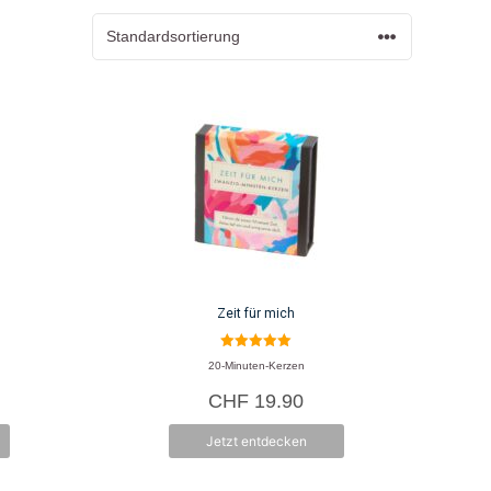
ar total begeistert davon.
Zeit für mich
5.00
20-Minuten-Kerzen
von 5
CHF
19.90
Jetzt entdecken