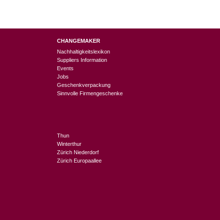
CHANGEMAKER
Nachhaltigkeitslexikon
Suppliers Information
Events
Jobs
Geschenkverpackung
Sinnvolle Firmengeschenke
Thun
Winterthur
Zürich Niederdorf
Zürich Europaallee