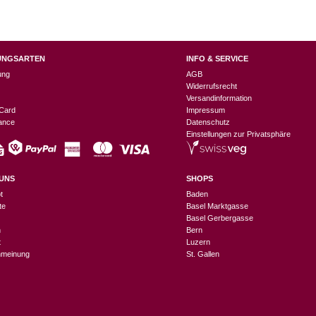
UNGSARTEN
INFO & SERVICE
ung
AGB
Widerrufsrecht
Versandinformation
Card
Impressum
nance
Datenschutz
Einstellungen zur Privatsphäre
UNS
SHOPS
t
Baden
te
Basel Marktgasse
Basel Gerbergasse
n
Bern
t
Luzern
meinung
St. Gallen