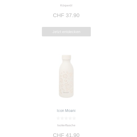
0
Körperöl
v
o
CHF
37.90
n
5
Jetzt entdecken
Icon Moani
0
Isolierflasche
v
o
CHF
41.90
n