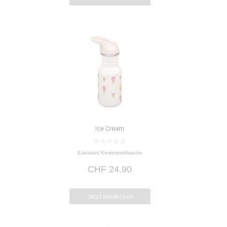
Ice Cream
0
Edelstahl Kindertrinkflasche
v
o
CHF
24.90
n
5
Jetzt entdecken