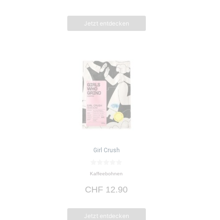
5
Jetzt entdecken
Girl Crush
0
Kaffeebohnen
v
o
CHF
12.90
n
5
Jetzt entdecken