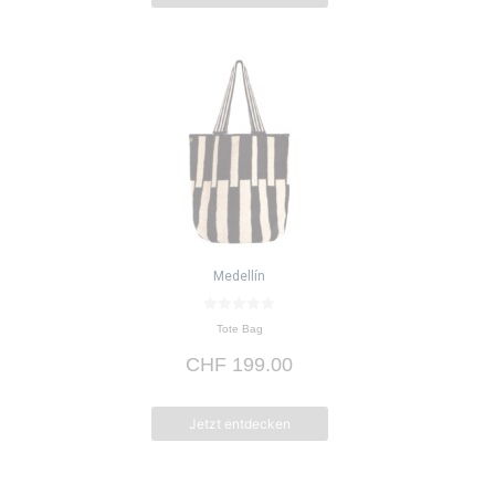
Medellín
0
Tote Bag
v
o
CHF
199.00
n
5
Jetzt entdecken