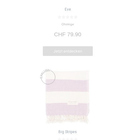
Eve
0
Ohrringe
v
o
CHF
79.90
n
5
Jetzt entdecken
Big Stripes