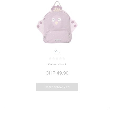
Pfau
0
Kinderrucksack
v
o
CHF
49.90
n
5
Jetzt entdecken