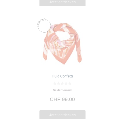
Jetzt entdecken
Fluid Confetti
0
Seidenfoulard
v
o
CHF
99.00
n
5
Jetzt entdecken