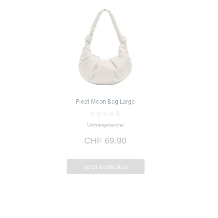
Pleat Moon Bag Large
0
Umhängetasche
v
o
CHF
69.90
n
5
Jetzt entdecken