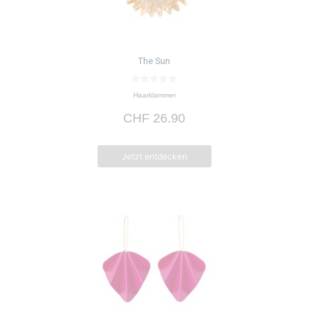
The Sun
0
Haarklammer
v
o
CHF
26.90
n
5
Jetzt entdecken