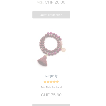
CHF
20.00
werden
VON:
Jetzt entdecken
Burgundy
5.00
Twin Mala Armband
von 5
CHF
75.90