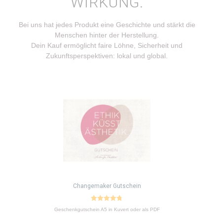
WIRKUNG.
Bei uns hat jedes Produkt eine Geschichte und stärkt die
Menschen hinter der Herstellung.
Dein Kauf ermöglicht faire Löhne, Sicherheit und
Zukunftsperspektiven: lokal und global.
Dieses
Produkt
weist
mehrere
Varianten
auf.
Die
Optionen
können
auf
Changemaker Gutschein
der
Produktseite
4.77
Geschenkgutschein A5 in Kuvert oder als PDF
von 5
gewählt